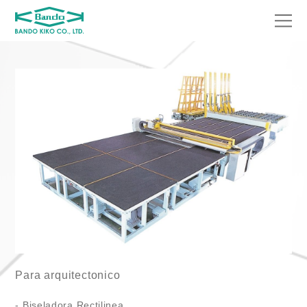
Para arquitectonico
- Biseladora Rectilinea