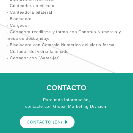
- Canteadora rectilinea
- Canteadora bilateral
- Biseladora
- Cargador
- Cortadora rectilinea y forma con Controlo Numercio y
mesa de desbandaje
- Biseladora con Controlo Numerico del vidrio forma
- Cortador del vidrio laminado
- Cortador con ‘Water-jet’
CONTACTO
Para más Información,
contacte con Global Marketing Division.
CONTACTO (EN)